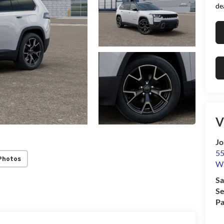
de
V
Jo
55
Photos
Wi
Sa
Se
Pa